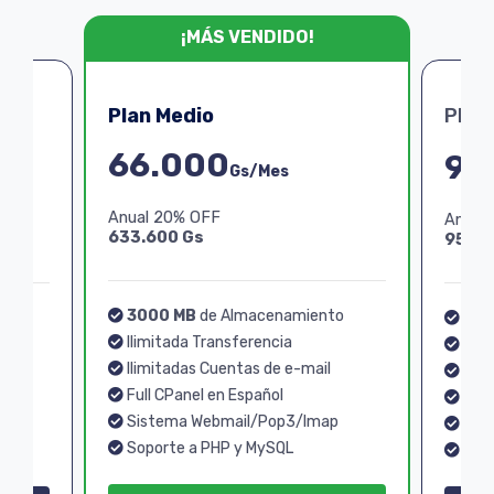
¡MÁS VENDIDO!
Plan Medio
Plan
66.000
99
Gs/Mes
Anual 20% OFF
Anual
633.600 Gs
950.4
3000 MB
de Almacenamiento
o
40
Ilimitada Transferencia
Ilim
Ilimitadas Cuentas de e-mail
Ilim
Full CPanel en Español
Full
Sistema Webmail/Pop3/Imap
p
Sis
Soporte a PHP y MySQL
Sopo